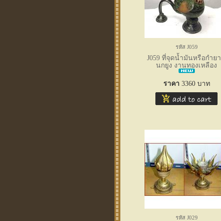
รหัส J059
J059 ที่จุดน้ำมันหรือกำย
นกยูง งานทองเหลือง
ราคา
3360
บาท
รหัส J029