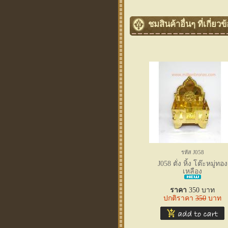
ชมสินค้าอื่นๆ ที่เกี่ยวข
รหัส J058
J058 ตั่ง หิ้ง โต๊ะหมู่ทอง
เหลือง
ราคา
350
บาท
ปกติราคา
350
บาท