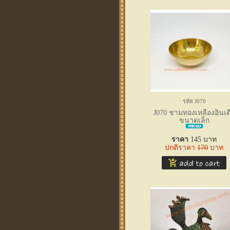
รหัส J070
J070 ชามทองเหลืองอินเด
ขนาดเล็ก
ราคา
145
บาท
ปกติราคา
170
บาท