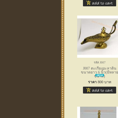
รหัส J007
J007 ตะเกียงอะลาดิน
ขนาดยาว 6 นิ้ว(มีหลา
ขนาด)
ราคา
800
บาท