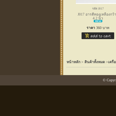
รหัส J017
J017 อารตีทองเหลืองกว้
4.2 นิ้ว
ราคา
360
บาท
หน้าหลัก
>
สินค้าทั้งหมด
>
เครื่
© Copyri