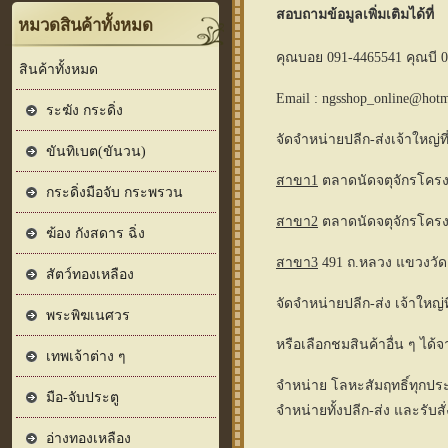
สอบถามข้อมูลเพิ่มเติมได้ที่
หมวดสินค้าทั้งหมด
คุณบอย 091-4465541 คุณบี 0
สินค้าทั้งหมด
Email : ngsshop_online@hotma
ระฆัง กระดิ่ง
จัดจำหน่ายปลีก-ส่งเจ้าใหญ่ที
ขันทิเบต(ขันวน)
สาขา1
ตลาดนัดจตุจักรโครงก
กระดิ่งมือจับ กระพรวน
สาขา2
ตลาดนัดจตุจักรโครง
ฆ้อง กังสดาร ฉิ่ง
สาขา3
491 ถ.หลวง แขวงวัดเ
สัตว์ทองเหลือง
จัดจำหน่ายปลีก-ส่ง เจ้าใหญ่
พระพิฆเนศวร
หรือเลือกชมสินค้าอื่น ๆ ได้จ
เทพเจ้าต่าง ๆ
จำหน่าย โลหะสัมฤทธิ์ทุกประ
มือ-จับประตู
จำหน่ายทั้งปลีก-ส่ง และรับส
อ่างทองเหลือง