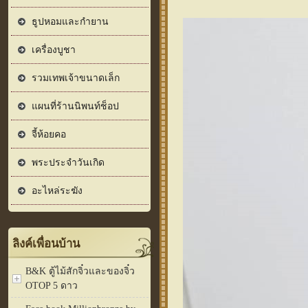
ธูปหอมและกำยาน
เครื่องบูชา
รวมเทพเจ้าขนาดเล็ก
แผนที่ร้านนิพนท์ช็อป
จี้ห้อยคอ
พระประจำวันเกิด
อะไหล่ระฆัง
ลิงค์เพื่อนบ้าน
B&K ตู้ไม้สักจิ๋วและของจิ๋ว
OTOP 5 ดาว