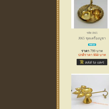
รหัส J065
J065 ชุดเครื่องบูชา
ราคา
799
บาท
ปกติราคา
950
บาท