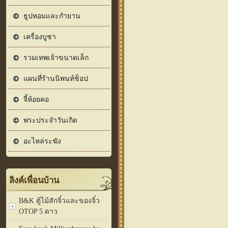
ธูปหอมและกำยาน
เครื่องบูชา
รวมเทพเจ้าขนาดเล็ก
แผนที่ร้านนิพนท์ช็อป
จี้ห้อยคอ
พระประจำวันเกิด
อะไหล่ระฆัง
ลิงค์เพื่อนบ้าน
B&K ตู้ไม้สักจิ๋วและของจิ๋ว
OTOP 5 ดาว