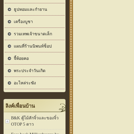
ธูปหอมและกำยาน
เครื่องบูชา
รวมเทพเจ้าขนาดเล็ก
แผนที่ร้านนิพนท์ช็อป
จี้ห้อยคอ
พระประจำวันเกิด
อะไหล่ระฆัง
ลิงค์เพื่อนบ้าน
B&K ตู้ไม้สักจิ๋วและของจิ๋ว
OTOP 5 ดาว