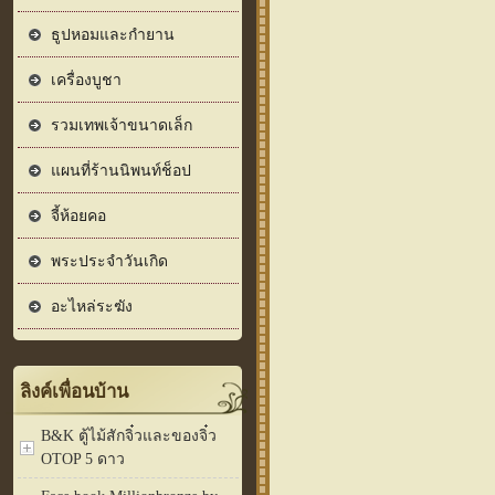
ธูปหอมและกำยาน
เครื่องบูชา
รวมเทพเจ้าขนาดเล็ก
แผนที่ร้านนิพนท์ช็อป
จี้ห้อยคอ
พระประจำวันเกิด
อะไหล่ระฆัง
ลิงค์เพื่อนบ้าน
B&K ตู้ไม้สักจิ๋วและของจิ๋ว
OTOP 5 ดาว