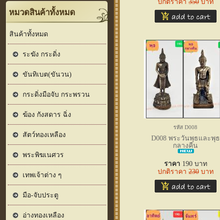
ปกติราคา
350
บาท
หมวดสินค้าทั้งหมด
สินค้าทั้งหมด
ระฆัง กระดิ่ง
ขันทิเบต(ขันวน)
กระดิ่งมือจับ กระพรวน
ฆ้อง กังสดาร ฉิ่ง
รหัส D008
สัตว์ทองเหลือง
D008 พระวันพุธและพุธ
กลางคืน
พระพิฆเนศวร
ราคา
190
บาท
ปกติราคา
230
บาท
เทพเจ้าต่าง ๆ
มือ-จับประตู
อ่างทองเหลือง