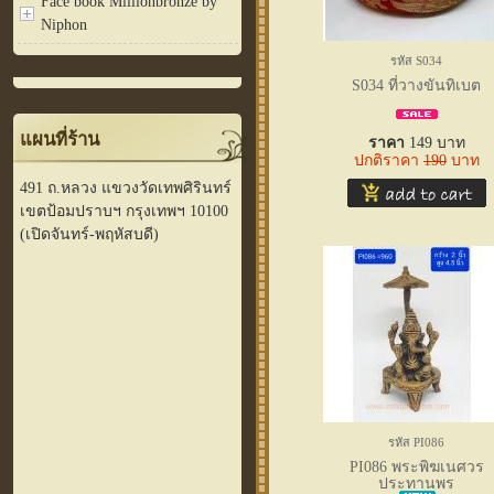
Face book Millionbronze by
Niphon
รหัส S034
S034 ที่วางขันทิเบต
แผนที่ร้าน
ราคา
149
บาท
ปกติราคา
190
บาท
491 ถ.หลวง แขวงวัดเทพศิรินทร์
เขตป้อมปราบฯ กรุงเทพฯ 10100
(เปิดจันทร์-พฤหัสบดี)
รหัส PI086
PI086 พระพิฆเนศวร
ประทานพร