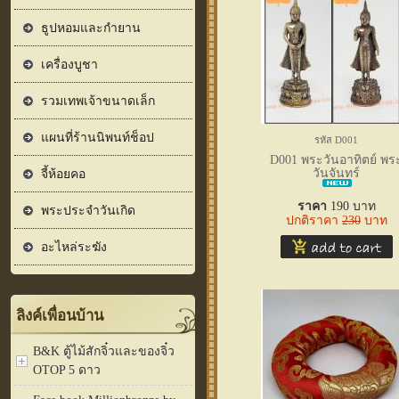
ธูปหอมและกำยาน
เครื่องบูชา
รวมเทพเจ้าขนาดเล็ก
แผนที่ร้านนิพนท์ช็อป
รหัส D001
D001 พระวันอาทิตย์ พร
วันจันทร์
จี้ห้อยคอ
ราคา
190
บาท
พระประจำวันเกิด
ปกติราคา
230
บาท
อะไหล่ระฆัง
ลิงค์เพื่อนบ้าน
B&K ตู้ไม้สักจิ๋วและของจิ๋ว
OTOP 5 ดาว