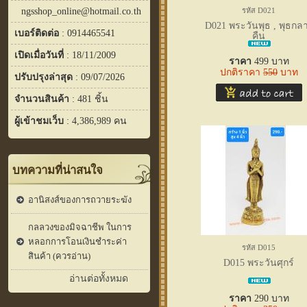
ngsshop_online@hotmail.co.th
รหัส D021
D021 พระวันพุธ , พุธกล
เบอร์ติดต่อ
: 0914465541
คืน
เปิดเมื่อวันที่
: 18/11/2009
ราคา
499
บาท
ปกติราคา
550
บาท
ปรับปรุงล่าสุด
: 09/07/2026
จำนวนสินค้า
: 481 ชิ้น
ผู้เข้าชมเว็บ
: 4,386,989 คน
บทความที่น่าสนใจ
อานิสงส์ของการถวายระฆัง
กลลวงของมิจฉาชีพ ในการ
หลอกการโอนเงินชำระค่า
รหัส D015
สินค้า (ควรอ่าน)
D015 พระวันศุกร์
อ่านต่อทั้งหมด
ราคา
290
บาท