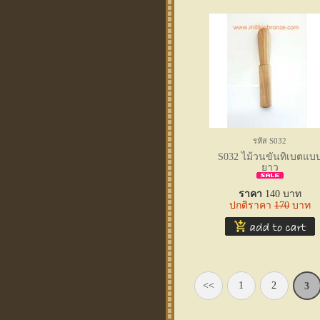
รหัส S032
S032 ไม้วนขันทิเบตแบ
ยาว
ราคา
140
บาท
ปกติราคา
170
บาท
<<
1
2
3