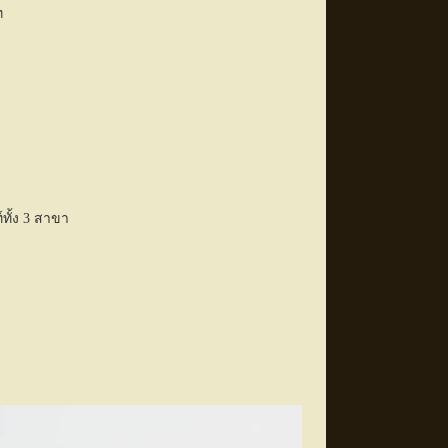
ท
์ทั้ง 3 สาขา