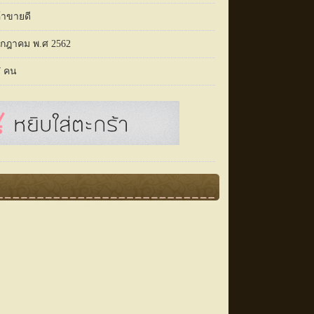
้าขายดี
รกฎาคม พ.ศ 2562
7 คน