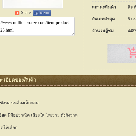
สถานะสินค้า
สินค
Share
อัพเดทล่าสุด
8 ก
จำนวนผู้ชม
448
ะเอียดของสินค้า
ฆังทองเหลืองเล็กกลม
ียด ฝืมือปราณีต เสียงใส ไพเราะ ดังกังวาล
าดให้เลือก