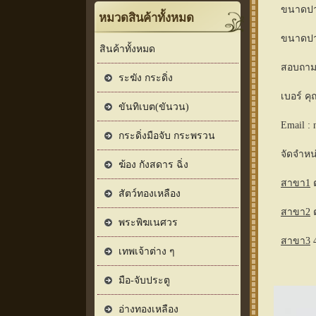
ขนาดปาก
หมวดสินค้าทั้งหมด
ขนาดปาก
สินค้าทั้งหมด
สอบถามรา
ระฆัง กระดิ่ง
เบอร์ ค
ขันทิเบต(ขันวน)
Email : 
กระดิ่งมือจับ กระพรวน
จัดจำหน่
ฆ้อง กังสดาร ฉิ่ง
สาขา1
ต
สัตว์ทองเหลือง
สาขา2
ต
พระพิฆเนศวร
สาขา3
4
เทพเจ้าต่าง ๆ
มือ-จับประตู
อ่างทองเหลือง