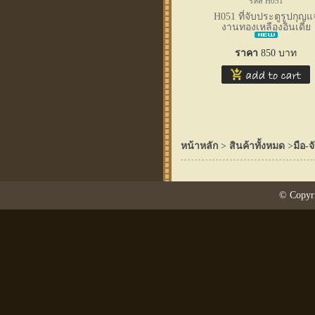
รหัส H051
H051 ที่จับประตูรูปกุญแ
งานทองเหลืองอินเดีย
ราคา
850
บาท
หน้าหลัก
>
สินค้าทั้งหมด
>
มือ-จ
© Copyri