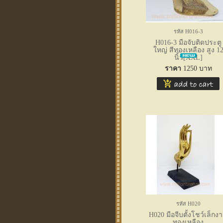
รหัส H016-3
H016-3 มือจับติดประตู
ใหญ่ สีทองเหลือง สูง 1
นิ้ว[XXL]
ราคา
1250
บาท
รหัส H020
H020 มือจีบตั้งโชว์เล็กง
ทองเหลือง