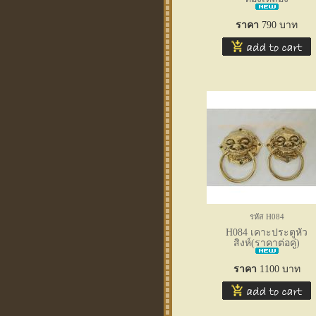
ราคา
790
บาท
รหัส H084
H084 เคาะประตูหัว
สิงห์(ราคาต่อคู่)
ราคา
1100
บาท