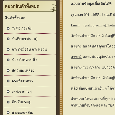
สอบถามข้อมูลเพิ่มเติมได้ที่
หมวดสินค้าทั้งหมด
คุณบอย 091-4465541 คุณบี 0
สินค้าทั้งหมด
Email : ngsshop_online@hotma
ระฆัง กระดิ่ง
จัดจำหน่ายปลีก-ส่งเจ้าใหญ่ที
ขันทิเบต(ขันวน)
สาขา1
ตลาดนัดจตุจักรโครงก
กระดิ่งมือจับ กระพรวน
สาขา2
ตลาดนัดจตุจักรโครง
ฆ้อง กังสดาร ฉิ่ง
สาขา3
491 ถ.หลวง แขวงวัดเ
สัตว์ทองเหลือง
จัดจำหน่ายปลีก-ส่ง เจ้าใหญ่
พระพิฆเนศวร
หรือเลือกชมสินค้าอื่น ๆ ได้จ
เทพเจ้าต่าง ๆ
จำหน่าย โลหะสัมฤทธิ์ทุกประ
มือ-จับประตู
จำหน่ายทั้งปลีก-ส่ง และรับส
อ่างทองเหลือง