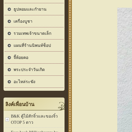
ธูปหอมและกำยาน
เครื่องบูชา
รวมเทพเจ้าขนาดเล็ก
แผนที่ร้านนิพนท์ช็อป
จี้ห้อยคอ
พระประจำวันเกิด
อะไหล่ระฆัง
ลิงค์เพื่อนบ้าน
B&K ตู้ไม้สักจิ๋วและของจิ๋ว
OTOP 5 ดาว