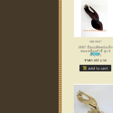
รหัส H087
H087 มือแบติดผนังเล็ก
ทองเหลืองทำสี สูง 8
นิ้ว[XL]
ราคา
480
บาท