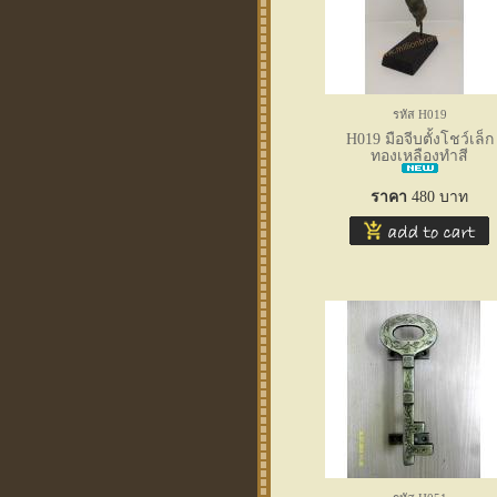
รหัส H019
H019 มือจีบตั้งโชว์เล็ก
ทองเหลืองทำสี
ราคา
480
บาท